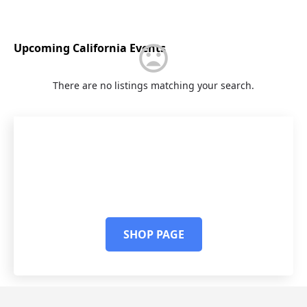
Upcoming California Events
There are no listings matching your search.
Maximise xLarge CTA
Dus accumsan sit amet nulla facilisi morbi
tempus iaculis urna id volutpat.
SHOP PAGE
DEAL